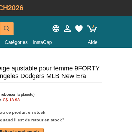
CH2026
0
Catégories
InstaCap
Aide
eige ajustable pour femme 9FORTY
Angeles Dodgers MLB New Era
à
reboiser
la planète)
e
C$ 13.98
au ce produit en stock
quand il est de retour en stock?
Faites le moi savoir