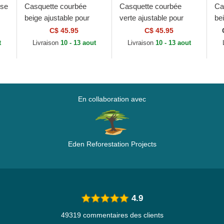
ose
Casquette courbée
Casquette courbée
Ca
beige ajustable pour
verte ajustable pour
be
ini
femme 9FORTY Mini
femme 9FORTY Mini
fe
C$ 45.95
C$ 45.95
Cord New York
Cord New York
Lo
t
Livraison
10 - 13 aout
Livraison
10 - 13 aout
Yankees MLB New Era
Yankees MLB New Era
Ya
En collaboration avec
Eden Reforestation Projects
4.9
49319 commentaires des clients