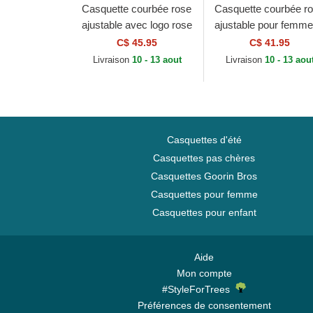
Casquette courbée rose
Casquette courbée r
ajustable avec logo rose
ajustable pour femme
pour femme 9FORTY
9TWENTY Washed M
C$ 45.95
C$ 41.95
Mini Cord Los Angeles
Los Angeles Dodgers
Livraison
10 - 13 aout
Livraison
10 - 13 aou
Dodgers...
MLB New Era
Casquettes d'été
Casquettes pas chères
Casquettes Goorin Bros
Casquettes pour femme
Casquettes pour enfant
Aide
Mon compte
#StyleForTrees
Préférences de consentement