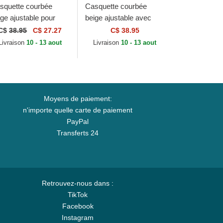
squette courbée
Casquette courbée
ige ajustable pour
beige ajustable avec
mme 9FORTY Mini
logo vert pour femme
C$
38.95
C$ 27.27
C$ 38.95
go New York
9FORTY League
Livraison
10 - 13 aout
Livraison
10 - 13 aout
nkees MLB New Era
Essential Los Angeles...
Moyens de paiement:
n'importe quelle carte de paiement
PayPal
Transferts 24
Retrouvez-nous dans :
TikTok
Facebook
Instagram