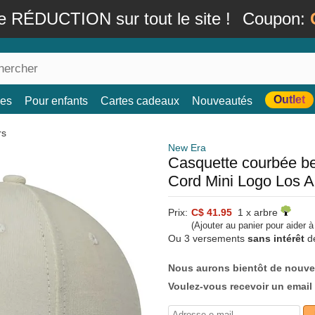
e RÉDUCTION sur tout le site !
Coupon:
Outlet
es
Pour enfants
Cartes cadeaux
Nouveautés
rs
New Era
Casquette courbée b
Cord Mini Logo Los 
Prix:
C$ 41.95
1 x arbre
(Ajouter au panier pour aider 
Ou 3 versements
sans intérêt
d
Nous aurons bientôt de nouve
Voulez-vous recevoir un email 