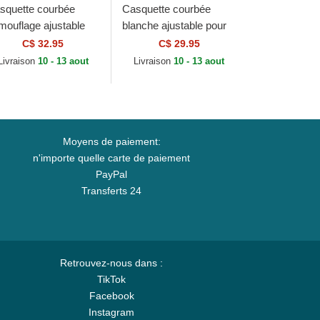
squette courbée
Casquette courbée
mouflage ajustable
blanche ajustable pour
ur enfant 9FORTY
enfant 9FORTY League
C$ 32.95
C$ 29.95
ague Essential New
Essential New York
Livraison
10 - 13 aout
Livraison
10 - 13 aout
rk Yankees MLB...
Yankees MLB New Era
Moyens de paiement:
n'importe quelle carte de paiement
PayPal
Transferts 24
Retrouvez-nous dans :
TikTok
Facebook
Instagram