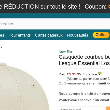
e RÉDUCTION sur tout le site !
Coupon:
Outlet
es
Pour enfants
Cartes cadeaux
Nouveautés
rs
New Era
Casquette courbée be
League Essential Lo
Prix:
C$ 31.95
1 x arbre
(Ajouter au panier pour aider 
Ou 3 versements
sans intérêt
d
Nous aurons bientôt de nouve
Voulez-vous recevoir un email 