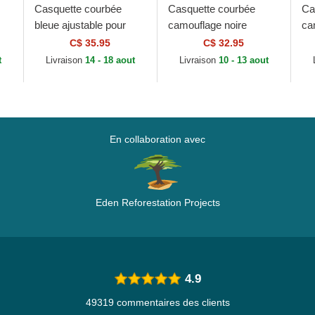
Casquette courbée
Casquette courbée
Ca
bleue ajustable pour
camouflage noire
ca
me
enfant 9FORTY The
ajustable pour enfant
po
C$ 35.95
C$ 32.95
League Los Angeles
avec logo noir 9FORTY
Le
t
Livraison
14 - 18 aout
Livraison
10 - 13 aout
Rams NFL New Era
League Essential...
Yo
En collaboration avec
Eden Reforestation Projects
4.9
49319 commentaires des clients