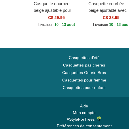
Casquette courbée
Casquette courbée
beige ajustable pour
beige ajustable avec
enfant 9FORTY League
logo beige pour fem
C$ 29.95
C$ 38.95
Essential New York
9TWENTY League
Livraison
10 - 13 aout
Livraison
10 - 13 aou
Yankees MLB New Era
Essential Midi Los...
Casquettes d'été
Casquettes pas chères
Casquettes Goorin Bros
Casquettes pour femme
Casquettes pour enfant
Aide
Mon compte
#StyleForTrees
Préférences de consentement