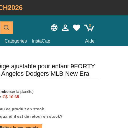
CH2026
0
Catégories
InstaCap
Aide
ige ajustable pour enfant 9FORTY
s Angeles Dodgers MLB New Era
à
reboiser
la planète)
e
C$ 10.65
au ce produit en stock
quand il est de retour en stock?
Faites le moi savoir